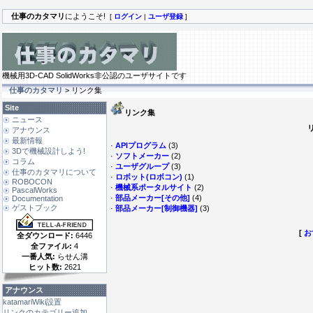
仕事のカタマリ
にようこそ!
[
ログイン
|
ユーザ登録
]
機械用3D-CAD SolidWorks非公認のユーザサイトです
仕事のカタマリ
> リンク集
Site
リンク集
ニュース
アナウンス
最新情報
·
APIプログラム
(3)
3Dで機械設計しよう!
·
ソフトメーカー
(2)
コラム
·
ユーザグループ
(3)
仕事のカタマリについて
·
ロボット(ロボコン)
(1)
ROBOCON
·
機械系ポータルサイト
(2)
PascalWorks
·
部品メーカー[その他]
(4)
Documentation
ゲストブック
·
部品メーカー[制御機器]
(3)
[
お
全ダウンロード:
6446
全ファイル:
4
一番人気:
らせん溝
ヒット数:
2621
アナウンス
katamariWiki設置
リンクのカテゴリー追加 ...