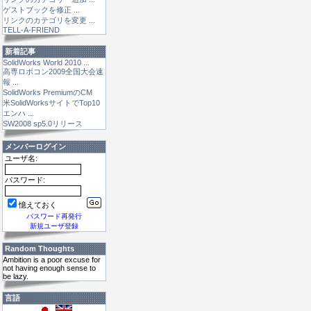
ゲストブックを修正 ...
リンクのカテゴリを変更 ...
TELL-A-FRIEND
新着記事
SolidWorks World 2010 ...
高専ロボコン2009全国大会速
報 ...
SolidWorks PremiumのCM
米SolidWorksサイトでTop10
エンハ ...
SW2008 sp5.0リリース
メンバーログイン
ユーザ名:
パスワード:
憶えておく
パスワード再発行
新規ユーザ登録
Random Thoughts
Ambition is a poor excuse for
not having enough sense to
be lazy.
言語