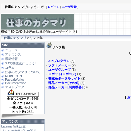
仕事のカタマリ
にようこそ!
[
ログイン
|
ユーザ登録
]
機械用3D-CAD SolidWorks非公認のユーザサイトです
仕事のカタマリ
> リンク集
Site
リンク集
ニュース
アナウンス
最新情報
·
APIプログラム
(3)
3Dで機械設計しよう!
·
ソフトメーカー
(2)
コラム
·
ユーザグループ
(3)
仕事のカタマリについて
·
ロボット(ロボコン)
(1)
ROBOCON
·
機械系ポータルサイト
(2)
PascalWorks
·
部品メーカー[その他]
(4)
Documentation
ゲストブック
·
部品メーカー[制御機器]
(3)
[
お
全ダウンロード:
6446
全ファイル:
4
一番人気:
らせん溝
ヒット数:
2621
アナウンス
katamariWiki設置
リンクのカテゴリー追加 ...