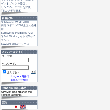
ゲストブックを修正 ...
リンクのカテゴリを変更 ...
TELL-A-FRIEND
新着記事
SolidWorks World 2010 ...
高専ロボコン2009全国大会速
報 ...
SolidWorks PremiumのCM
米SolidWorksサイトでTop10
エンハ ...
SW2008 sp5.0リリース
メンバーログイン
ユーザ名:
パスワード:
憶えておく
パスワード再発行
新規ユーザ登録
Random Thoughts
All wiyht. Rho sritched mg
kegtops awound?
言語