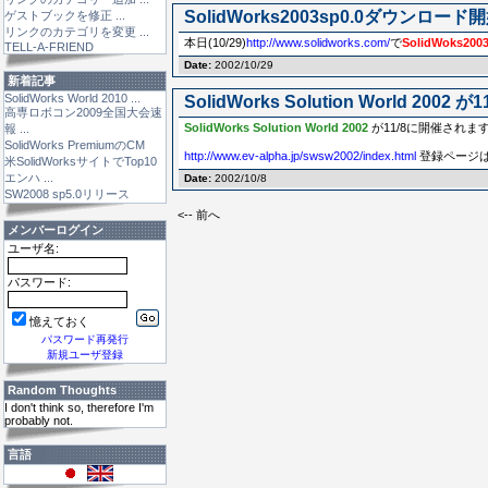
SolidWorks2003sp0.0ダウンロード
ゲストブックを修正 ...
リンクのカテゴリを変更 ...
本日(10/29)
http://www.solidworks.com/
で
SolidWoks2003
TELL-A-FRIEND
Date:
2002/10/29
新着記事
SolidWorks World 2010 ...
SolidWorks Solution World 2002 
高専ロボコン2009全国大会速
SolidWorks Solution World 2002
が11/8に開催されま
報 ...
SolidWorks PremiumのCM
http://www.ev-alpha.jp/swsw2002/index.html
登録ページ
米SolidWorksサイトでTop10
エンハ ...
Date:
2002/10/8
SW2008 sp5.0リリース
<-- 前へ
メンバーログイン
ユーザ名:
パスワード:
憶えておく
パスワード再発行
新規ユーザ登録
Random Thoughts
I don't think so, therefore I'm
probably not.
言語