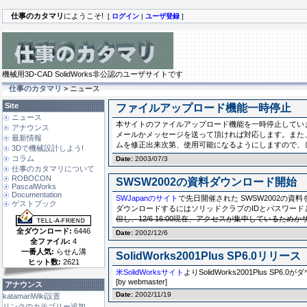
仕事のカタマリ
にようこそ!
[
ログイン
|
ユーザ登録
]
機械用3D-CAD SolidWorks非公認のユーザサイトです
仕事のカタマリ
> ニュース
Site
ファイルアップロード機能一時停止
ニュース
本サイトのファイルアップロード機能を一時停止していま
アナウンス
メールかメッセージを送って頂ければ対応します。また
最新情報
ムを修正出来次第、使用可能になるようにしますので、
3Dで機械設計しよう!
コラム
Date:
2003/07/3
仕事のカタマリについて
ROBOCON
SWSW2002の資料ダウンロード開始
PascalWorks
Documentation
SWJapanのサイト
で先日開催された SWSW2002の
ゲストブック
ダウンロードするにはソリッドクラブのIDとパスワードと
但し、12/6 16:00現在、アクセスが集中しているため
全ダウンロード:
6446
Date:
2002/12/6
全ファイル:
4
一番人気:
らせん溝
SolidWorks2001Plus SP6.0リリース
ヒット数:
2621
米SolidWorksサイト
よりSolidWorks2001Plus 
[by webmaster]
アナウンス
Date:
2002/11/19
katamariWiki設置
リンクのカテゴリー追加 ...