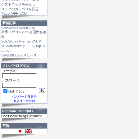
ゲストブックを修正 ...
リンクのカテゴリを変更 ...
TELL-A-FRIEND
新着記事
SolidWorks World 2010 ...
高専ロボコン2009全国大会速
報 ...
SolidWorks PremiumのCM
米SolidWorksサイトでTop10
エンハ ...
SW2008 sp5.0リリース
メンバーログイン
ユーザ名:
パスワード:
憶えておく
パスワード再発行
新規ユーザ登録
Random Thoughts
Don't leave things unfinishe
言語