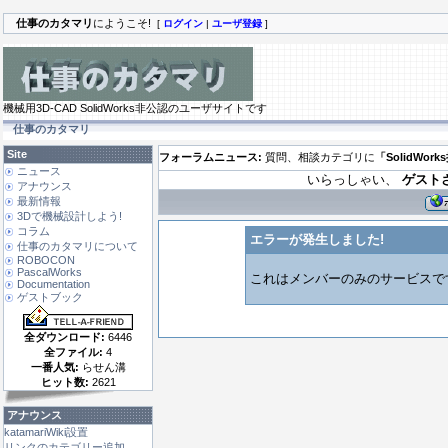
仕事のカタマリ
にようこそ!
[
ログイン
|
ユーザ登録
]
機械用3D-CAD SolidWorks非公認のユーザサイトです
仕事のカタマリ
Site
フォーラムニュース:
質問、相談カテゴリに
「SolidWor
ニュース
いらっしゃい、
ゲスト
アナウンス
最新情報
3Dで機械設計しよう!
コラム
エラーが発生しました!
仕事のカタマリについて
ROBOCON
PascalWorks
これはメンバーのみのサービスです.
Documentation
ゲストブック
全ダウンロード:
6446
全ファイル:
4
一番人気:
らせん溝
ヒット数:
2621
アナウンス
katamariWiki設置
リンクのカテゴリー追加 ...