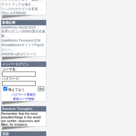
ゲストブックを修正 ...
リンクのカテゴリを変更 ...
TELL-A-FRIEND
新着記事
SolidWorks World 2010 ...
高専ロボコン2009全国大会速
報 ...
SolidWorks PremiumのCM
米SolidWorksサイトでTop10
エンハ ...
SW2008 sp5.0リリース
メンバーログイン
ユーザ名:
パスワード:
憶えておく
パスワード再発行
新規ユーザ登録
Random Thoughts
Remember that the most
beautiful things in the world
are useles: peacocks and
lillies, for instance.
言語