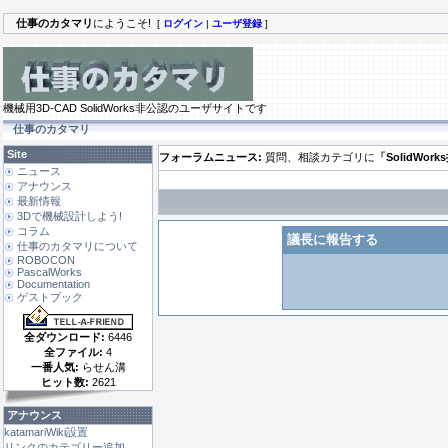
仕事のカタマリ
にようこそ!
[
ログイン
|
ユーザ登録
]
機械用3D-CAD SolidWorks非公認のユーザサイトです
仕事のカタマリ
Site
フォーラムニュース:
質問、相談カテゴリに
「SolidWor
ニュース
アナウンス
最新情報
3Dで機械設計しよう!
コラム
議長に報告する
仕事のカタマリについて
ROBOCON
PascalWorks
Documentation
ゲストブック
全ダウンロード:
6446
全ファイル:
4
一番人気:
らせん溝
ヒット数:
2621
アナウンス
katamariWiki設置
リンクのカテゴリー追加 ...