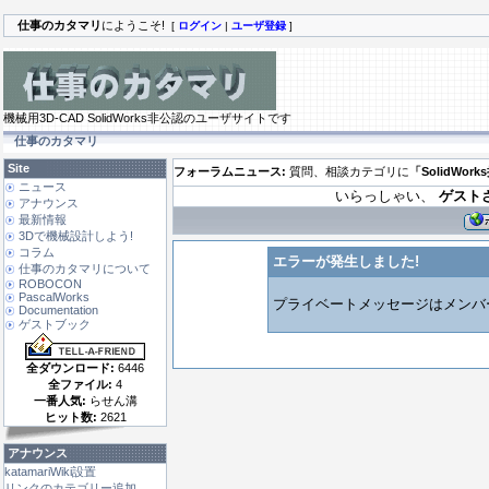
仕事のカタマリ
にようこそ!
[
ログイン
|
ユーザ登録
]
機械用3D-CAD SolidWorks非公認のユーザサイトです
仕事のカタマリ
Site
フォーラムニュース:
質問、相談カテゴリに
「SolidWor
ニュース
いらっしゃい、
ゲスト
アナウンス
最新情報
3Dで機械設計しよう!
コラム
エラーが発生しました!
仕事のカタマリについて
ROBOCON
PascalWorks
プライベートメッセージはメンバ
Documentation
ゲストブック
全ダウンロード:
6446
全ファイル:
4
一番人気:
らせん溝
ヒット数:
2621
アナウンス
katamariWiki設置
リンクのカテゴリー追加 ...