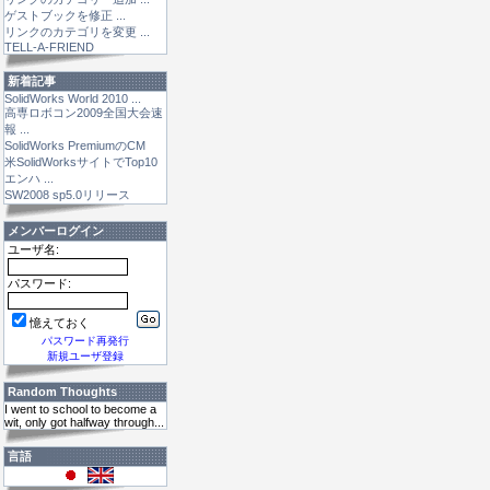
ゲストブックを修正 ...
リンクのカテゴリを変更 ...
TELL-A-FRIEND
新着記事
SolidWorks World 2010 ...
高専ロボコン2009全国大会速
報 ...
SolidWorks PremiumのCM
米SolidWorksサイトでTop10
エンハ ...
SW2008 sp5.0リリース
メンバーログイン
ユーザ名:
パスワード:
憶えておく
パスワード再発行
新規ユーザ登録
Random Thoughts
I went to school to become a
wit, only got halfway through...
言語