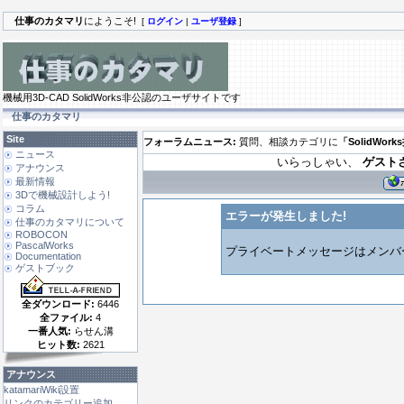
仕事のカタマリ
にようこそ!
[
ログイン
|
ユーザ登録
]
機械用3D-CAD SolidWorks非公認のユーザサイトです
仕事のカタマリ
Site
フォーラムニュース:
質問、相談カテゴリに
「SolidWor
ニュース
いらっしゃい、
ゲスト
アナウンス
最新情報
3Dで機械設計しよう!
コラム
エラーが発生しました!
仕事のカタマリについて
ROBOCON
PascalWorks
プライベートメッセージはメンバ
Documentation
ゲストブック
全ダウンロード:
6446
全ファイル:
4
一番人気:
らせん溝
ヒット数:
2621
アナウンス
katamariWiki設置
リンクのカテゴリー追加 ...