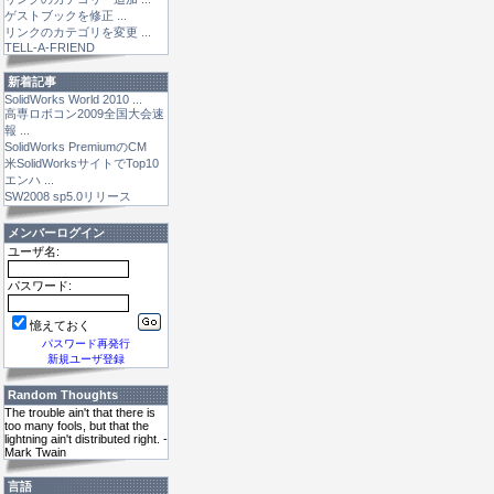
ゲストブックを修正 ...
リンクのカテゴリを変更 ...
TELL-A-FRIEND
新着記事
SolidWorks World 2010 ...
高専ロボコン2009全国大会速
報 ...
SolidWorks PremiumのCM
米SolidWorksサイトでTop10
エンハ ...
SW2008 sp5.0リリース
メンバーログイン
ユーザ名:
パスワード:
憶えておく
パスワード再発行
新規ユーザ登録
Random Thoughts
The trouble ain't that there is
too many fools, but that the
lightning ain't distributed right. -
Mark Twain
言語