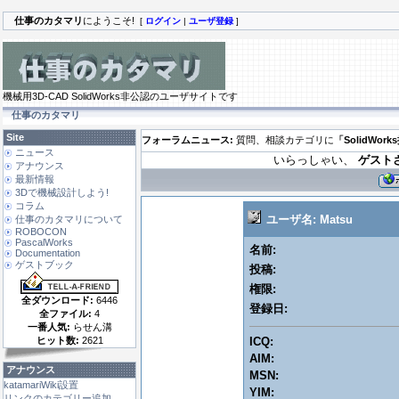
仕事のカタマリ
にようこそ!
[
ログイン
|
ユーザ登録
]
機械用3D-CAD SolidWorks非公認のユーザサイトです
仕事のカタマリ
Site
フォーラムニュース:
質問、相談カテゴリに
「SolidWor
ニュース
いらっしゃい、
ゲスト
アナウンス
最新情報
3Dで機械設計しよう!
コラム
ユーザ名: Matsu
仕事のカタマリについて
ROBOCON
PascalWorks
名前:
Documentation
ゲストブック
投稿:
権限:
全ダウンロード:
6446
登録日:
全ファイル:
4
一番人気:
らせん溝
ヒット数:
2621
ICQ:
AIM:
アナウンス
MSN:
katamariWiki設置
YIM:
リンクのカテゴリー追加 ...