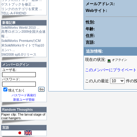
メールアドレス:
ゲストブックを修正 ...
リンクのカテゴリを変更 ...
Webサイト:
TELL-A-FRIEND
性別:
新着記事
SolidWorks World 2010 ...
年齢:
高専ロボコン2009全国大会速
住所:
報 ...
SolidWorks PremiumのCM
言語:
米SolidWorksサイトでTop10
エンハ ...
追加情報:
SW2008 sp5.0リリース
現在の状況:
オフライン
メンバーログイン
このメンバーにプライベート
ユーザ名:
パスワード:
この人の最近
件の投
憶えておく
パスワード再発行
新規ユーザ登録
Random Thoughts
Paper clip: The larval stage of
coat hangers.
言語