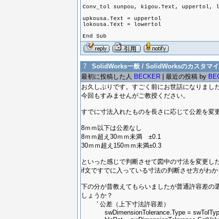
Conv_tol sunpou, kigou.Text, uppertol, 
upkousa.Text = uppertol
lokousa.Text = lowertol
End Sub
7
SolidWorks一般 / SolidWorksのカスタマイ
最初に投稿した人
BECKER
| 最近の投稿 by
BE
お久しぶりです。すごく前にお世話になりまし
今回もすみませんがご教授ください。
すでに寸法入れたものを長さに応じて公差を変
8ｍｍ以下は公差なし
8ｍｍ超え30ｍｍ未満 ±0.1
30ｍｍ超え150ｍｍ未満±0.3
といった感じで判断させて図中の寸法を変更し
if文ですでに入っている寸法の判断させ方がわ
下の分が昔教えてもらいましたが普通許容差の
しょうか？
' 公差（上下寸法許容差）
swDimensionTolerance.Type = swTolType