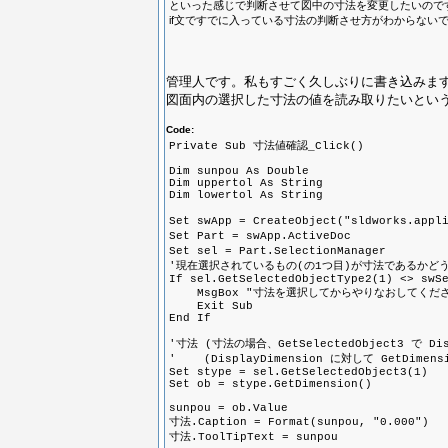
といった感じで判断させて図中の寸法を変更したいので
if文ですでに入っている寸法の判断させ方がわからない
管理人です。私もすごく久しぶりに書き込みま
図面内の選択した寸法の値を読み取りたいとい
Code:
Private Sub 寸法値確認_Click()
Dim sunpou As Double
Dim uppertol As String
Dim lowertol As String
Set swApp = CreateObject("sldworks.
Set Part = swApp.Activ
Set sel = Part.SelectionM
'現在選択されているもの(の1つ目)が寸法であるかど
If sel.GetSelectedObjectType2(1) <> swS
MsgBox "寸法を選択してからやりなおしてください",
Exit Sub
End If
'寸法 (寸法の場合、GetSelectedObject3 で D
' (DisplayDimension に対して GetDime
Set stype = sel.GetSelectedObject3(1)
Set ob = stype.GetDimension()
sunpou = ob.Value
寸法.Caption = Format(sunpou, "0.000")
寸法.ToolTipText = sunpou