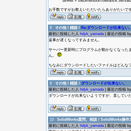
blnRet = swDimensionTolerance.SetValues
お手数ですがお教えいただいたらありがたいで
8
その他 / 雑談 /
Re:ダウンロードが出来ない
最初に投稿した人
hdyk_yamada
| 最近の投稿 b
返事が遅くなってすみません。
サーバー更新時にプログラムが動かなくなった
ん。
ちなみにダウンロードしたいファイルはどんなフ
9
その他 / 雑談 /
ダウンロードが出来ない。
最初に投稿した人
hdyk_yamada
| 最近の投稿 b
ダウンロードが出来ないようですが、直してい
10
SolidWorks質問、相談 / SolidWorks操作
最初に投稿した人
hdyk_yamada
| 最近の投稿 b