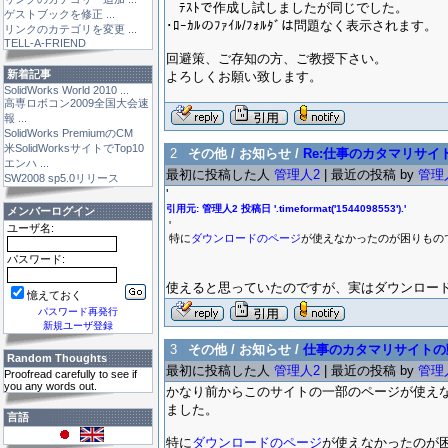
ﾃｽﾄで作成し試しましたが同じでした。
ゲストブックを修正 ...
･ﾛｰｶﾙのﾌｧｲﾙ/ﾌｫﾙﾀﾞは問題なく表示されます。
リンクのカテゴリを変更 ...
TELL-A-FRIEND
回避策、ご存知の方、ご教授下さい。
新着記事
よろしくお願い致します。
SolidWorks World 2010 ...
高専ロボコン2009全国大会速
報 ...
SolidWorks PremiumのCM
米SolidWorksサイトでTop10
2
その他 / お知らせ /
Re:仕事のカタマリサ
エンハ ...
最初に投稿した人
管理人2
| 最近の投稿 by
管理
SW2008 sp5.0リリース
'
引用元: 管理人2 投稿日 '.timeformat('1544098553').'
メンバーログイン
'
ユーザ名:
特に
ダウンロードのページ
が使えなかったのが困りもの
パスワード:
使えると思っていたのですが、実はダウンロー
憶えておく
パスワード再発行
新規ユーザ登録
3
その他 / お知らせ /
仕事のカタマリサイトの
Random Thoughts
最初に投稿した人
管理人2
| 最近の投稿 by
管理
Proofread carefully to see if
you any words out.
かなり前からこのサイトの一部のページが使え
ました。
言語
特に
ダウンロードのページ
が使えなかったのが