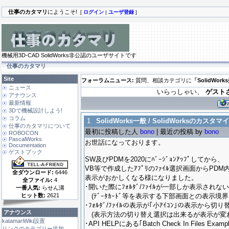
仕事のカタマリ
にようこそ!
[
ログイン
|
ユーザ登録
]
機械用3D-CAD SolidWorks非公認のユーザサイトです
仕事のカタマリ
Site
フォーラムニュース:
質問、相談カテゴリに
「SolidWor
ニュース
いらっしゃい、
ゲスト
アナウンス
最新情報
3Dで機械設計しよう!
コラム
1
SolidWorks一般 / SolidWorksのカスタマイ
仕事のカタマリについて
最初に投稿した人
bono
| 最近の投稿 by
bono
ROBOCON
PascalWorks
お世話になっております。
Documentation
ゲストブック
SW及びPDMを2020にﾊﾞｰｼﾞｮﾝｱｯﾌﾟしてから、
VB等で作成したｱﾌﾟﾘのﾌｧｲﾙ選択画面からPD
全ダウンロード:
6446
表示がおかしくなる様になりました。
全ファイル:
4
･開いた際にﾌｫﾙﾀﾞ/ﾌｧｲﾙが一部しか表示されな
一番人気:
らせん溝
ヒット数:
2621
(ﾃﾞｰﾀｶｰﾄﾞ等を表示する下部画面との表示境
･ﾌｫﾙﾀﾞ/ﾌｧｲﾙの表示が｢小ｱｲｺﾝ｣の表示から切
アナウンス
(表示方法の切り替え選択は出来るが表示が変わ
katamariWiki設置
･API HELPにある｢Batch Check In Files Examp
リンクのカテゴリー追加 ...