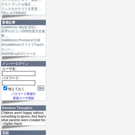
ゲストブックを修正 ...
リンクのカテゴリを変更 ...
TELL-A-FRIEND
新着記事
SolidWorks World 2010 ...
高専ロボコン2009全国大会速
報 ...
SolidWorks PremiumのCM
米SolidWorksサイトでTop10
エンハ ...
SW2008 sp5.0リリース
メンバーログイン
ユーザ名:
パスワード:
憶えておく
パスワード再発行
新規ユーザ登録
Random Thoughts
Children aren't happy without
something to ignore, And that's
what parents were created for.
- Ogden Nash
言語