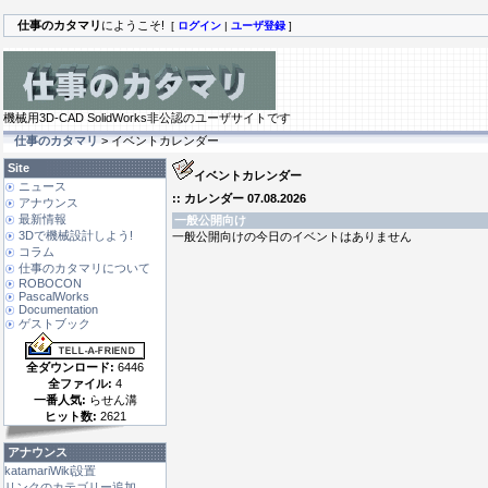
仕事のカタマリ
にようこそ!
[
ログイン
|
ユーザ登録
]
機械用3D-CAD SolidWorks非公認のユーザサイトです
仕事のカタマリ
> イベントカレンダー
Site
イベントカレンダー
ニュース
:: カレンダー 07.08.2026
アナウンス
最新情報
一般公開向け
3Dで機械設計しよう!
一般公開向けの今日のイベントはありません
コラム
仕事のカタマリについて
ROBOCON
PascalWorks
Documentation
ゲストブック
全ダウンロード:
6446
全ファイル:
4
一番人気:
らせん溝
ヒット数:
2621
アナウンス
katamariWiki設置
リンクのカテゴリー追加 ...