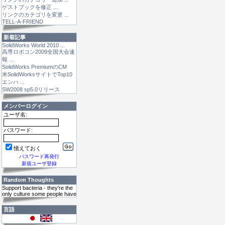
ゲストブックを修正 ...
リンクのカテゴリを変更 ...
TELL-A-FRIEND
新着記事
SolidWorks World 2010 ...
高専ロボコン2009全国大会速
報 ...
SolidWorks PremiumのCM
米SolidWorksサイトでTop10
エンハ ...
SW2008 sp5.0リリース
メンバーログイン
ユーザ名:
パスワード:
憶えておく
パスワード再発行
新規ユーザ登録
Random Thoughts
Support bacteria - they're the
only culture some people have
言語