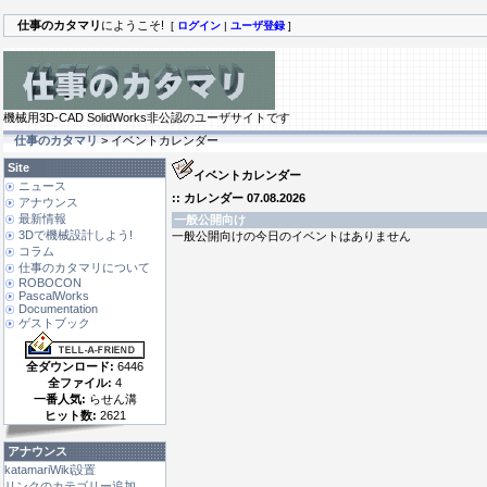
仕事のカタマリ
にようこそ!
[
ログイン
|
ユーザ登録
]
機械用3D-CAD SolidWorks非公認のユーザサイトです
仕事のカタマリ
> イベントカレンダー
Site
イベントカレンダー
ニュース
:: カレンダー 07.08.2026
アナウンス
最新情報
一般公開向け
3Dで機械設計しよう!
一般公開向けの今日のイベントはありません
コラム
仕事のカタマリについて
ROBOCON
PascalWorks
Documentation
ゲストブック
全ダウンロード:
6446
全ファイル:
4
一番人気:
らせん溝
ヒット数:
2621
アナウンス
katamariWiki設置
リンクのカテゴリー追加 ...