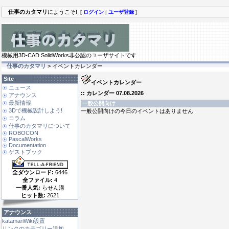
仕事のカタマリ
にようこそ!
[
ログイン
|
ユーザ登録
]
機械用3D-CAD SolidWorks非公認のユーザサイトです
仕事のカタマリ
> イベントカレンダー
Site
イベントカレンダー
ニュース
:: カレンダー 07.08.2026
アナウンス
最新情報
一般公開向け
3Dで機械設計しよう!
一般公開向けの今日のイベントはありません
コラム
仕事のカタマリについて
ROBOCON
PascalWorks
Documentation
ゲストブック
全ダウンロード:
6446
全ファイル:
4
一番人気:
らせん溝
ヒット数:
2621
アナウンス
katamariWiki設置
リンクのカテゴリー追加 ...