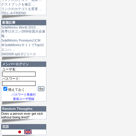
ゲストブックを修正 ...
リンクのカテゴリを変更 ...
TELL-A-FRIEND
新着記事
SolidWorks World 2010 ...
高専ロボコン2009全国大会速
報 ...
SolidWorks PremiumのCM
米SolidWorksサイトでTop10
エンハ ...
SW2008 sp5.0リリース
メンバーログイン
ユーザ名:
パスワード:
憶えておく
パスワード再発行
新規ユーザ登録
Random Thoughts
Does a person ever get sick
without being tired?
言語