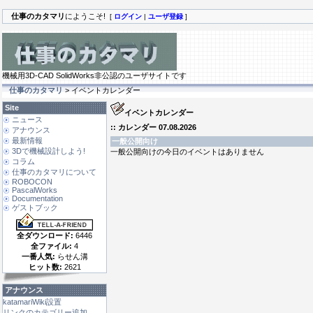
仕事のカタマリ
にようこそ!
[
ログイン
|
ユーザ登録
]
機械用3D-CAD SolidWorks非公認のユーザサイトです
仕事のカタマリ
> イベントカレンダー
Site
イベントカレンダー
ニュース
:: カレンダー 07.08.2026
アナウンス
最新情報
一般公開向け
3Dで機械設計しよう!
一般公開向けの今日のイベントはありません
コラム
仕事のカタマリについて
ROBOCON
PascalWorks
Documentation
ゲストブック
全ダウンロード:
6446
全ファイル:
4
一番人気:
らせん溝
ヒット数:
2621
アナウンス
katamariWiki設置
リンクのカテゴリー追加 ...