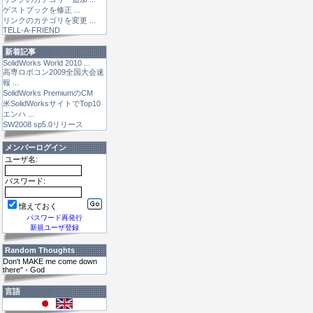
ゲストブックを修正 ...
リンクのカテゴリを変更 ...
TELL-A-FRIEND
新着記事
SolidWorks World 2010 ...
高専ロボコン2009全国大会速
報 ...
SolidWorks PremiumのCM
米SolidWorksサイトでTop10
エンハ ...
SW2008 sp5.0リリース
メンバーログイン
ユーザ名:
パスワード:
憶えておく
パスワード再発行
新規ユーザ登録
Random Thoughts
Don't MAKE me come down
there" - God
言語