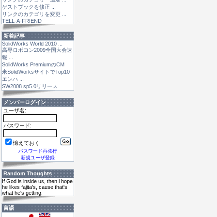
ゲストブックを修正 ...
リンクのカテゴリを変更 ...
TELL-A-FRIEND
新着記事
SolidWorks World 2010 ...
高専ロボコン2009全国大会速
報 ...
SolidWorks PremiumのCM
米SolidWorksサイトでTop10
エンハ ...
SW2008 sp5.0リリース
メンバーログイン
ユーザ名:
パスワード:
憶えておく
パスワード再発行
新規ユーザ登録
Random Thoughts
If God is inside us, then i hope
he likes fajita's, cause that's
what he's getting.
言語