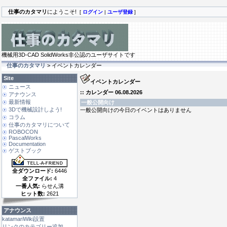
仕事のカタマリ
にようこそ!
[
ログイン
|
ユーザ登録
]
機械用3D-CAD SolidWorks非公認のユーザサイトです
仕事のカタマリ
> イベントカレンダー
Site
イベントカレンダー
ニュース
:: カレンダー 06.08.2026
アナウンス
最新情報
一般公開向け
3Dで機械設計しよう!
一般公開向けの今日のイベントはありません
コラム
仕事のカタマリについて
ROBOCON
PascalWorks
Documentation
ゲストブック
全ダウンロード:
6446
全ファイル:
4
一番人気:
らせん溝
ヒット数:
2621
アナウンス
katamariWiki設置
リンクのカテゴリー追加 ...