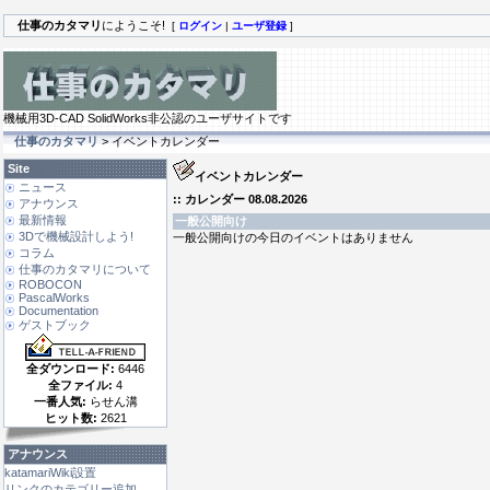
仕事のカタマリ
にようこそ!
[
ログイン
|
ユーザ登録
]
機械用3D-CAD SolidWorks非公認のユーザサイトです
仕事のカタマリ
> イベントカレンダー
Site
イベントカレンダー
ニュース
:: カレンダー 08.08.2026
アナウンス
最新情報
一般公開向け
3Dで機械設計しよう!
一般公開向けの今日のイベントはありません
コラム
仕事のカタマリについて
ROBOCON
PascalWorks
Documentation
ゲストブック
全ダウンロード:
6446
全ファイル:
4
一番人気:
らせん溝
ヒット数:
2621
アナウンス
katamariWiki設置
リンクのカテゴリー追加 ...