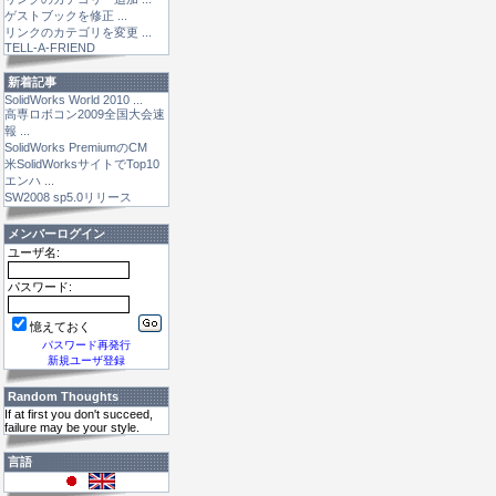
ゲストブックを修正 ...
リンクのカテゴリを変更 ...
TELL-A-FRIEND
新着記事
SolidWorks World 2010 ...
高専ロボコン2009全国大会速
報 ...
SolidWorks PremiumのCM
米SolidWorksサイトでTop10
エンハ ...
SW2008 sp5.0リリース
メンバーログイン
ユーザ名:
パスワード:
憶えておく
パスワード再発行
新規ユーザ登録
Random Thoughts
If at first you don't succeed,
failure may be your style.
言語