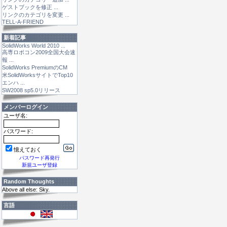
ゲストブックを修正 ...
リンクのカテゴリを変更 ...
TELL-A-FRIEND
新着記事
SolidWorks World 2010 ...
高専ロボコン2009全国大会速
報 ...
SolidWorks PremiumのCM
米SolidWorksサイトでTop10
エンハ ...
SW2008 sp5.0リリース
メンバーログイン
ユーザ名:
パスワード:
憶えておく
パスワード再発行
新規ユーザ登録
Random Thoughts
Above all else: Sky.
言語