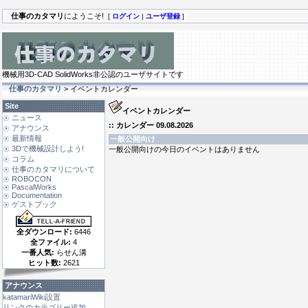
仕事のカタマリ
にようこそ!
[
ログイン
|
ユーザ登録
]
機械用3D-CAD SolidWorks非公認のユーザサイトです
仕事のカタマリ
> イベントカレンダー
Site
イベントカレンダー
ニュース
:: カレンダー 09.08.2026
アナウンス
最新情報
一般公開向け
3Dで機械設計しよう!
一般公開向けの今日のイベントはありません
コラム
仕事のカタマリについて
ROBOCON
PascalWorks
Documentation
ゲストブック
全ダウンロード:
6446
全ファイル:
4
一番人気:
らせん溝
ヒット数:
2621
アナウンス
katamariWiki設置
リンクのカテゴリー追加 ...