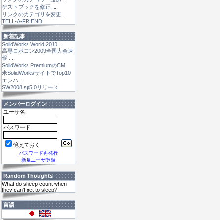
ゲストブックを修正 ...
リンクのカテゴリを変更 ...
TELL-A-FRIEND
新着記事
SolidWorks World 2010 ...
高専ロボコン2009全国大会速
報 ...
SolidWorks PremiumのCM
米SolidWorksサイトでTop10
エンハ ...
SW2008 sp5.0リリース
メンバーログイン
ユーザ名:
パスワード:
憶えておく
パスワード再発行
新規ユーザ登録
Random Thoughts
What do sheep count when
they can't get to sleep?
言語