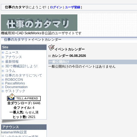
仕事のカタマリ
にようこそ!
[
ログイン
|
ユーザ登録
]
機械用3D-CAD SolidWorks非公認のユーザサイトです
仕事のカタマリ
> イベントカレンダー
Site
イベントカレンダー
ニュース
:: カレンダー 06.08.2026
アナウンス
最新情報
一般公開向け
3Dで機械設計しよう!
一般公開向けの今日のイベントはありません
コラム
仕事のカタマリについて
ROBOCON
PascalWorks
Documentation
ゲストブック
全ダウンロード:
6446
全ファイル:
4
一番人気:
らせん溝
ヒット数:
2621
アナウンス
katamariWiki設置
リンクのカテゴリー追加 ...