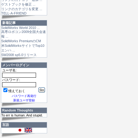
ゲストブックを修正 ...
リンクのカテゴリを変更 ...
TELL-A-FRIEND
新着記事
SolidWorks World 2010 ...
高専ロボコン2009全国大会速
報 ...
SolidWorks PremiumのCM
米SolidWorksサイトでTop10
エンハ ...
SW2008 sp5.0リリース
メンバーログイン
ユーザ名:
パスワード:
憶えておく
パスワード再発行
新規ユーザ登録
Random Thoughts
To err is human. And stupid.
言語